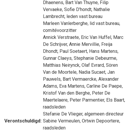
Dhaenens
,
Bart Van Thuyne
,
Filip
Vervaeke
,
Sofie D'hondt
,
Nathalie
Lambrecht
, leden vast bureau
Marleen Vanlerberghe
, lid vast bureau,
comitévoorzitter
Annick Verstraete
,
Eric Van Huffel
,
Marc
De Schrijver
,
Annie Mervillie
,
Freija
Dhondt
,
Paul Soetaert
,
Hans Martens
,
Gunnar Claeys
,
Stephanie Debeurme
,
Matthias Neirynck
,
Olaf Evrard
,
Sören
Van de Moortele
,
Nadia Sucaet
,
Jan
Pauwels
,
Bart Vermaercke
,
Alexander
Adams
,
Eva Martens
,
Carline De Paepe
,
Kristof Van den Berghe
,
Peter De
Maertelaere
,
Peter Parmentier
,
Els Baart
,
raadsleden
Stefanie De Vlieger
, algemeen directeur
Verontschuldigd:
Sabine Vermeulen
,
Ortwin Depoortere
,
raadsleden