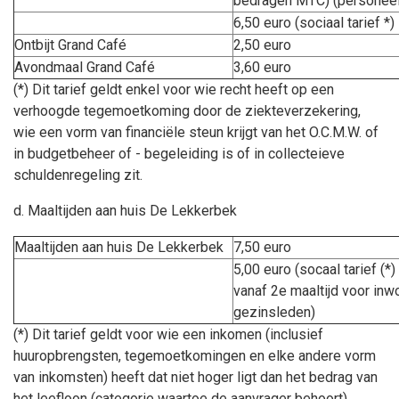
bedragen MTC) (personeel
6,50 euro (sociaal tarief *)
Ontbijt Grand Café
2,50 euro
Avondmaal Grand Café
3,60 euro
(*) Dit tarief geldt enkel voor wie recht heeft op een
verhoogde tegemoetkoming door de ziekteverzekering,
wie een vorm van financiële steun krijgt van het O.C.M.W. of
in budgetbeheer of - begeleiding is of in collecteieve
schuldenregeling zit.
d. Maaltijden aan huis De Lekkerbek
Maaltijden aan huis De Lekkerbek
7,50 euro
5,00 euro (socaal tarief (*)
vanaf 2e maaltijd voor in
gezinsleden)
(*) Dit tarief geldt voor wie een inkomen (inclusief
huuropbrengsten, tegemoetkomingen en elke andere vorm
van inkomsten) heeft dat niet hoger ligt dan het bedrag van
het leefloon (categorie waartoe de aanvrager behoort).