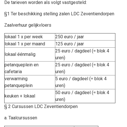
De tarieven worden als volgt vastgesteld:
§1 Ter beschikking stelling zalen LDC Zeventiendorpen
Zaalverhuur gelijkvloers
lokaal 1 x per week
250 euro / jaar
lokaal 1 x per maand
125 euro / jaar
25 euro / dagdeel (= blok 4
lokaal éénmalig
uren)
petanqueplein en
25 euro / dagdeel (= blok 4
cafetaria
uren)
verwarming
5 euro / dagdeel (= blok 4
petanqueplein
uren)
50 euro / dagdeel (= blok 4
keuken + lokaal
uren)
§ 2 Cursussen LDC Zeventiendorpen
a. Taalcursussen