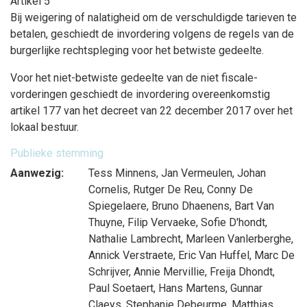
Artikel 5
Bij weigering of nalatigheid om de verschuldigde tarieven te
betalen, geschiedt de invordering volgens de regels van de
burgerlijke rechtspleging voor het betwiste gedeelte.
Voor het niet-betwiste gedeelte van de niet fiscale-
vorderingen geschiedt de invordering overeenkomstig
artikel 177 van het decreet van 22 december 2017 over het
lokaal bestuur.
Publieke stemming
Aanwezig:
Tess Minnens
,
Jan Vermeulen
,
Johan
Cornelis
,
Rutger De Reu
,
Conny De
Spiegelaere
,
Bruno Dhaenens
,
Bart Van
Thuyne
,
Filip Vervaeke
,
Sofie D'hondt
,
Nathalie Lambrecht
,
Marleen Vanlerberghe
,
Annick Verstraete
,
Eric Van Huffel
,
Marc De
Schrijver
,
Annie Mervillie
,
Freija Dhondt
,
Paul Soetaert
,
Hans Martens
,
Gunnar
Claeys
,
Stephanie Debeurme
,
Matthias