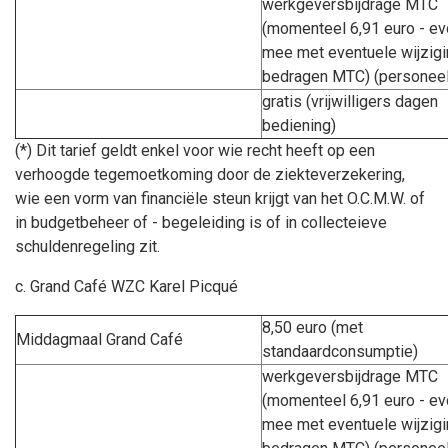
werkgeversbijdrage MTC
(momenteel 6,91 euro - ev
mee met eventuele wijzig
bedragen MTC) (personeel
gratis (vrijwilligers dagen
bediening)
(*) Dit tarief geldt enkel voor wie recht heeft op een
verhoogde tegemoetkoming door de ziekteverzekering,
wie een vorm van financiële steun krijgt van het O.C.M.W. of
in budgetbeheer of - begeleiding is of in collecteieve
schuldenregeling zit.
c. Grand Café WZC Karel Picqué
8,50 euro (met
Middagmaal Grand Café
standaardconsumptie)
werkgeversbijdrage MTC
(momenteel 6,91 euro - ev
mee met eventuele wijzig