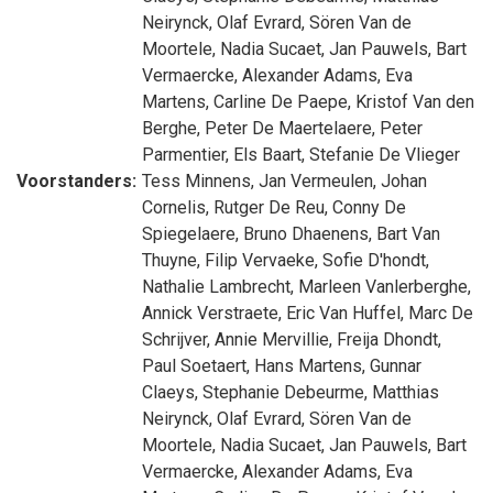
Neirynck
,
Olaf Evrard
,
Sören Van de
Moortele
,
Nadia Sucaet
,
Jan Pauwels
,
Bart
Vermaercke
,
Alexander Adams
,
Eva
Martens
,
Carline De Paepe
,
Kristof Van den
Berghe
,
Peter De Maertelaere
,
Peter
Parmentier
,
Els Baart
,
Stefanie De Vlieger
Voorstanders:
Tess Minnens
,
Jan Vermeulen
,
Johan
Cornelis
,
Rutger De Reu
,
Conny De
Spiegelaere
,
Bruno Dhaenens
,
Bart Van
Thuyne
,
Filip Vervaeke
,
Sofie D'hondt
,
Nathalie Lambrecht
,
Marleen Vanlerberghe
,
Annick Verstraete
,
Eric Van Huffel
,
Marc De
Schrijver
,
Annie Mervillie
,
Freija Dhondt
,
Paul Soetaert
,
Hans Martens
,
Gunnar
Claeys
,
Stephanie Debeurme
,
Matthias
Neirynck
,
Olaf Evrard
,
Sören Van de
Moortele
,
Nadia Sucaet
,
Jan Pauwels
,
Bart
Vermaercke
,
Alexander Adams
,
Eva