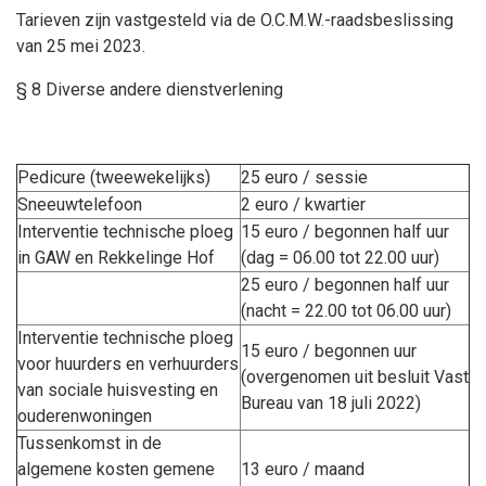
Tarieven zijn vastgesteld via de O.C.M.W.-raadsbeslissing
van 25 mei 2023.
§ 8 Diverse and
ere dienstverlening
Pedicure (tweewekelijks)
25 euro / sessie
Sneeuwtelefoon
2 euro / kwartier
Interventie technische ploeg
15 euro / begonnen half uur
in GAW en Rekkelinge Hof
(dag = 06.00 tot 22.00 uur)
25 euro / begonnen half uur
(nacht = 22.00 tot 06.00 uur)
Interventie technische ploeg
15 euro / begonnen uur
voor huurders en verhuurders
(overgenomen uit besluit Vast
van sociale huisvesting en
Bureau van 18 juli 2022)
ouderenwoningen
Tussenkomst in de
algemene kosten gemene
13 euro / maand