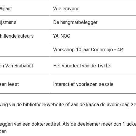
ijlant
Wieleravond
ijsmans
De hangmatbelegger
hillende auteurs
YA-NOC
Workshop 10 jaar Codordojo - 4R
an Van Brabandt
Het voordeel van de Twijfel
een leest
Interactief voorlezen sessie
ijving via de bibliotheekwebsite of aan de kassa de avond/dag ze
leggen van een doktersattest. Als de deelnemer meer dan 1 ticke
den.