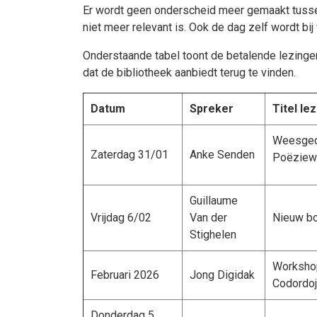
Er wordt geen onderscheid meer gemaakt tussen 
niet meer relevant is. Ook de dag zelf wordt bij
Onderstaande tabel toont de betalende lezingen 
dat de bibliotheek aanbiedt terug te vinden.
Datum
Spreker
Titel le
Weesged
Zaterdag 31/01
Anke Senden
Poëziew
Guillaume
Vrijdag 6/02
Van der
Nieuw b
Stighelen
Workshop
Februari 2026
Jong Digidak
Codordoj
Donderdag 5