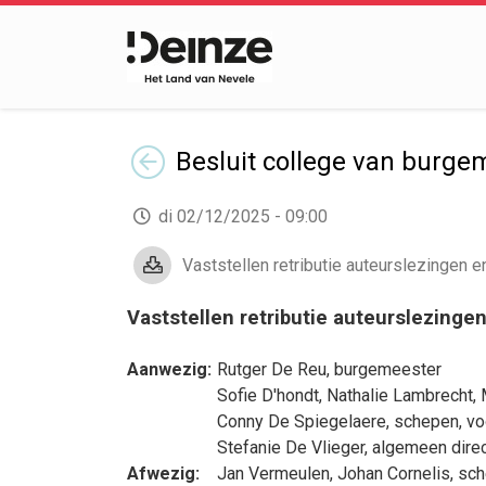
Terug
Besluit
college van burge
di 02/12/2025 - 09:00
Vaststellen retributie auteurslezingen e
Vaststellen retributie auteurslezinge
Aanwezig:
Rutger De Reu
, burgemeester
Sofie D'hondt
,
Nathalie Lambrecht
,
Conny De Spiegelaere
, schepen, v
Stefanie De Vlieger
, algemeen dire
Afwezig:
Jan Vermeulen
,
Johan Cornelis
, sc