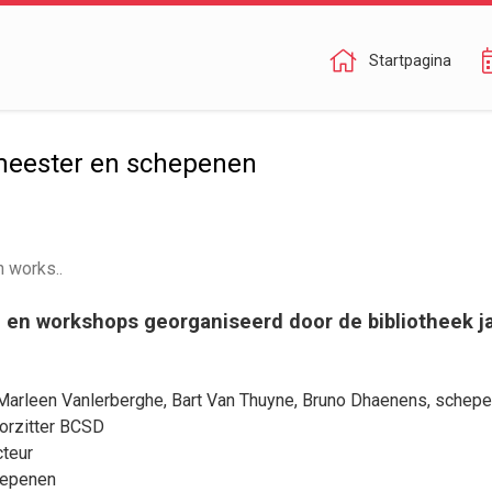
Startpagina
meester en schepenen
n works..
n en workshops georganiseerd door de bibliotheek j
Marleen Vanlerberghe
,
Bart Van Thuyne
,
Bruno Dhaenens
, schep
oorzitter BCSD
cteur
hepenen