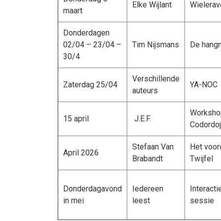
Elke Wijlant
Wielera
maart
Donderdagen
02/04 – 23/04 –
Tim Nijsmans
De hang
30/4
Verschillende
Zaterdag 25/04
YA-NOC
auteurs
Workshop
15 april
J.E.F.
Codordoj
Stefaan Van
Het voor
April 2026
Brabandt
Twijfel
Donderdagavond
Iedereen
Interacti
in mei
leest
sessie