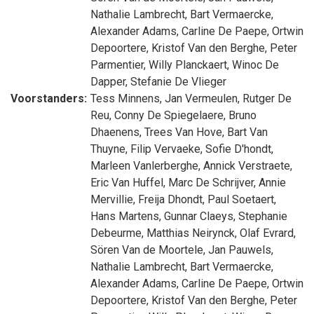
Nathalie Lambrecht
,
Bart Vermaercke
,
Alexander Adams
,
Carline De Paepe
,
Ortwin
Depoortere
,
Kristof Van den Berghe
,
Peter
Parmentier
,
Willy Planckaert
,
Winoc De
Dapper
,
Stefanie De Vlieger
Voorstanders:
Tess Minnens
,
Jan Vermeulen
,
Rutger De
Reu
,
Conny De Spiegelaere
,
Bruno
Dhaenens
,
Trees Van Hove
,
Bart Van
Thuyne
,
Filip Vervaeke
,
Sofie D'hondt
,
Marleen Vanlerberghe
,
Annick Verstraete
,
Eric Van Huffel
,
Marc De Schrijver
,
Annie
Mervillie
,
Freija Dhondt
,
Paul Soetaert
,
Hans Martens
,
Gunnar Claeys
,
Stephanie
Debeurme
,
Matthias Neirynck
,
Olaf Evrard
,
Sören Van de Moortele
,
Jan Pauwels
,
Nathalie Lambrecht
,
Bart Vermaercke
,
Alexander Adams
,
Carline De Paepe
,
Ortwin
Depoortere
,
Kristof Van den Berghe
,
Peter