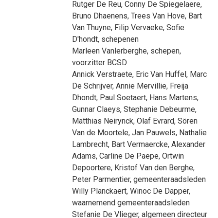
Rutger De Reu
,
Conny De Spiegelaere
,
Bruno Dhaenens
,
Trees Van Hove
,
Bart
Van Thuyne
,
Filip Vervaeke
,
Sofie
D'hondt
, schepenen
Marleen Vanlerberghe
, schepen,
voorzitter BCSD
Annick Verstraete
,
Eric Van Huffel
,
Marc
De Schrijver
,
Annie Mervillie
,
Freija
Dhondt
,
Paul Soetaert
,
Hans Martens
,
Gunnar Claeys
,
Stephanie Debeurme
,
Matthias Neirynck
,
Olaf Evrard
,
Sören
Van de Moortele
,
Jan Pauwels
,
Nathalie
Lambrecht
,
Bart Vermaercke
,
Alexander
Adams
,
Carline De Paepe
,
Ortwin
Depoortere
,
Kristof Van den Berghe
,
Peter Parmentier
, gemeenteraadsleden
Willy Planckaert
,
Winoc De Dapper
,
waarnemend gemeenteraadsleden
Stefanie De Vlieger
, algemeen directeur