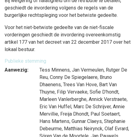
Bij weigering of nalatigheid om de retributie te betalen,
geschiedt de invordering volgens de regels van de
burgerlijke rechtspleging voor het betwiste gedeelte.
Voor het niet-betwiste gedeelte van de niet-fiscale
vorderingen geschiedt de invordering overeenkomstig
artikel 177 van het decreet van 22 december 2017 over het
lokaal bestuur.
Publieke stemming
Aanwezig:
Tess Minnens
,
Jan Vermeulen
,
Rutger De
Reu
,
Conny De Spiegelaere
,
Bruno
Dhaenens
,
Trees Van Hove
,
Bart Van
Thuyne
,
Filip Vervaeke
,
Sofie D'hondt
,
Marleen Vanlerberghe
,
Annick Verstraete
,
Eric Van Huffel
,
Marc De Schrijver
,
Annie
Mervillie
,
Freija Dhondt
,
Paul Soetaert
,
Hans Martens
,
Gunnar Claeys
,
Stephanie
Debeurme
,
Matthias Neirynck
,
Olaf Evrard
,
Sören Van de Moortele
,
Jan Pauwels
,