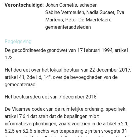
Verontschuldigd:
Johan Cornelis
, schepen
Sabine Vermeulen
,
Nadia Sucaet
,
Eva
Martens
,
Peter De Maertelaere
,
gemeenteraadsleden
Regelgeving
De gecoördineerde grondwet van 17 februari 1994, artikel
173.
Het decreet over het lokaal bestuur van 22 december 2017,
artikel 41, 2de lid, 14°, over de bevoegdheden van de
gemeenteraad.
Het bestuursdecreet van 7 december 2018.
De Vlaamse codex van de ruimtelijke ordening, specifiek
artikel 7.6.4 dat stelt dat de bepalingen m.b.t.
informatieverplichtingen, zoals voorzien in de artikel 5.2.1,
5.2.5 en 5.2.6 slechts van toepassing zijn ten vroegste 31