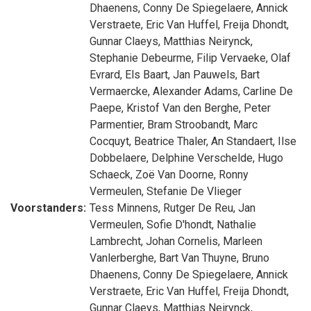
Dhaenens
,
Conny De Spiegelaere
,
Annick
Verstraete
,
Eric Van Huffel
,
Freija Dhondt
,
Gunnar Claeys
,
Matthias Neirynck
,
Stephanie Debeurme
,
Filip Vervaeke
,
Olaf
Evrard
,
Els Baart
,
Jan Pauwels
,
Bart
Vermaercke
,
Alexander Adams
,
Carline De
Paepe
,
Kristof Van den Berghe
,
Peter
Parmentier
,
Bram Stroobandt
,
Marc
Cocquyt
,
Beatrice Thaler
,
An Standaert
,
Ilse
Dobbelaere
,
Delphine Verschelde
,
Hugo
Schaeck
,
Zoë Van Doorne
,
Ronny
Vermeulen
,
Stefanie De Vlieger
Voorstanders:
Tess Minnens
,
Rutger De Reu
,
Jan
Vermeulen
,
Sofie D'hondt
,
Nathalie
Lambrecht
,
Johan Cornelis
,
Marleen
Vanlerberghe
,
Bart Van Thuyne
,
Bruno
Dhaenens
,
Conny De Spiegelaere
,
Annick
Verstraete
,
Eric Van Huffel
,
Freija Dhondt
,
Gunnar Claeys
,
Matthias Neirynck
,