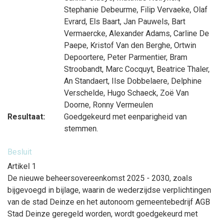
Stephanie Debeurme
,
Filip Vervaeke
,
Olaf
Evrard
,
Els Baart
,
Jan Pauwels
,
Bart
Vermaercke
,
Alexander Adams
,
Carline De
Paepe
,
Kristof Van den Berghe
,
Ortwin
Depoortere
,
Peter Parmentier
,
Bram
Stroobandt
,
Marc Cocquyt
,
Beatrice Thaler
,
An Standaert
,
Ilse Dobbelaere
,
Delphine
Verschelde
,
Hugo Schaeck
,
Zoë Van
Doorne
,
Ronny Vermeulen
Resultaat:
Goedgekeurd met eenparigheid van
stemmen.
Besluit
Artikel 1
De nieuwe beheersovereenkomst 2025 - 2030, zoals
bijgevoegd in bijlage, waarin de wederzijdse verplichtingen
van de stad Deinze en het autonoom gemeentebedrijf AGB
Stad Deinze geregeld worden, wordt goedgekeurd met