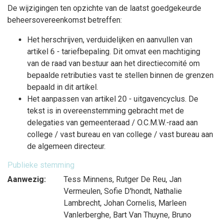
De wijzigingen ten opzichte van de laatst goedgekeurde
beheersovereenkomst betreffen:
Het herschrijven, verduidelijken en aanvullen van
artikel 6 - tariefbepaling. Dit omvat een machtiging
van de raad van bestuur aan het directiecomité om
bepaalde retributies vast te stellen binnen de grenzen
bepaald in dit artikel.
Het aanpassen van artikel 20 - uitgavencyclus. De
tekst is in overeenstemming gebracht met de
delegaties van gemeenteraad / O.C.M.W.-raad aan
college / vast bureau en van college / vast bureau aan
de algemeen directeur.
Publieke stemming
Aanwezig:
Tess Minnens
,
Rutger De Reu
,
Jan
Vermeulen
,
Sofie D'hondt
,
Nathalie
Lambrecht
,
Johan Cornelis
,
Marleen
Vanlerberghe
,
Bart Van Thuyne
,
Bruno