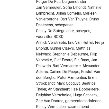
Rutger De Reu
, burgemeester
Jan Vermeulen
,
Sofie D'hondt
,
Nathalie
Lambrecht
,
Johan Cornelis
,
Marleen
Vanlerberghe
,
Bart Van Thuyne
,
Bruno
Dhaenens
, schepenen
Conny De Spiegelaere
, schepen,
voorzitter BCSD
Annick Verstraete
,
Eric Van Huffel
,
Freija
Dhondt
,
Gunnar Claeys
,
Matthias
Neirynck
,
Stephanie Debeurme
,
Filip
Vervaeke
,
Olaf Evrard
,
Els Baart
,
Jan
Pauwels
,
Bart Vermaercke
,
Alexander
Adams
,
Carline De Paepe
,
Kristof Van
den Berghe
,
Peter Parmentier
,
Bram
Stroobandt
,
Marc Cocquyt
,
Beatrice
Thaler
,
An Standaert
,
Ilse Dobbelaere
,
Delphine Verschelde
,
Hugo Schaeck
,
Zoë Van Doorne
, gemeenteraadsleden
Ronny Vermeulen
, waarnemend