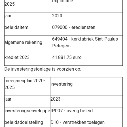
exploitatie
2025
jaar
2023
beleidsitem
079000 - erediensten
649404 - kerkfabriek Sint-Paulus
algemene rekening
Petegem
krediet 2023
41.881,75 euro
De investeringstoelage is voorzien op:
meerjarenplan 2020-
investering
2025
jaar
2023
investeringsenveloppe
IP007 - overig beleid
beleidsdoelstelling
D10 - verstrekken toelagen