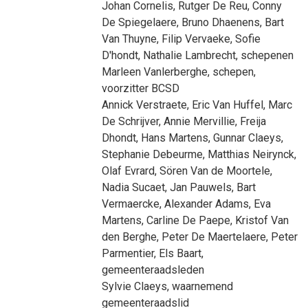
Johan Cornelis
,
Rutger De Reu
,
Conny
De Spiegelaere
,
Bruno Dhaenens
,
Bart
Van Thuyne
,
Filip Vervaeke
,
Sofie
D'hondt
,
Nathalie Lambrecht
, schepenen
Marleen Vanlerberghe
, schepen,
voorzitter BCSD
Annick Verstraete
,
Eric Van Huffel
,
Marc
De Schrijver
,
Annie Mervillie
,
Freija
Dhondt
,
Hans Martens
,
Gunnar Claeys
,
Stephanie Debeurme
,
Matthias Neirynck
,
Olaf Evrard
,
Sören Van de Moortele
,
Nadia Sucaet
,
Jan Pauwels
,
Bart
Vermaercke
,
Alexander Adams
,
Eva
Martens
,
Carline De Paepe
,
Kristof Van
den Berghe
,
Peter De Maertelaere
,
Peter
Parmentier
,
Els Baart
,
gemeenteraadsleden
Sylvie Claeys
, waarnemend
gemeenteraadslid