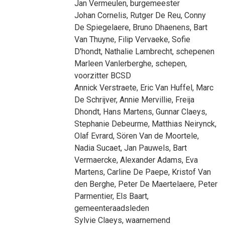
Jan Vermeulen
, burgemeester
Johan Cornelis
,
Rutger De Reu
,
Conny
De Spiegelaere
,
Bruno Dhaenens
,
Bart
Van Thuyne
,
Filip Vervaeke
,
Sofie
D'hondt
,
Nathalie Lambrecht
, schepenen
Marleen Vanlerberghe
, schepen,
voorzitter BCSD
Annick Verstraete
,
Eric Van Huffel
,
Marc
De Schrijver
,
Annie Mervillie
,
Freija
Dhondt
,
Hans Martens
,
Gunnar Claeys
,
Stephanie Debeurme
,
Matthias Neirynck
,
Olaf Evrard
,
Sören Van de Moortele
,
Nadia Sucaet
,
Jan Pauwels
,
Bart
Vermaercke
,
Alexander Adams
,
Eva
Martens
,
Carline De Paepe
,
Kristof Van
den Berghe
,
Peter De Maertelaere
,
Peter
Parmentier
,
Els Baart
,
gemeenteraadsleden
Sylvie Claeys
, waarnemend