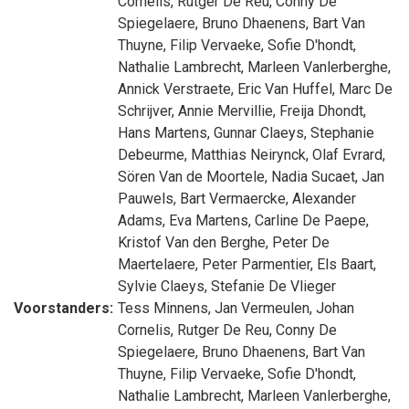
Cornelis
,
Rutger De Reu
,
Conny De
Spiegelaere
,
Bruno Dhaenens
,
Bart Van
Thuyne
,
Filip Vervaeke
,
Sofie D'hondt
,
Nathalie Lambrecht
,
Marleen Vanlerberghe
,
Annick Verstraete
,
Eric Van Huffel
,
Marc De
Schrijver
,
Annie Mervillie
,
Freija Dhondt
,
Hans Martens
,
Gunnar Claeys
,
Stephanie
Debeurme
,
Matthias Neirynck
,
Olaf Evrard
,
Sören Van de Moortele
,
Nadia Sucaet
,
Jan
Pauwels
,
Bart Vermaercke
,
Alexander
Adams
,
Eva Martens
,
Carline De Paepe
,
Kristof Van den Berghe
,
Peter De
Maertelaere
,
Peter Parmentier
,
Els Baart
,
Sylvie Claeys
,
Stefanie De Vlieger
Voorstanders:
Tess Minnens
,
Jan Vermeulen
,
Johan
Cornelis
,
Rutger De Reu
,
Conny De
Spiegelaere
,
Bruno Dhaenens
,
Bart Van
Thuyne
,
Filip Vervaeke
,
Sofie D'hondt
,
Nathalie Lambrecht
,
Marleen Vanlerberghe
,