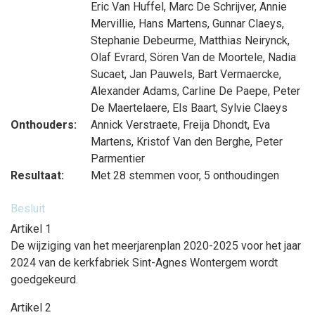
Eric Van Huffel
,
Marc De Schrijver
,
Annie
Mervillie
,
Hans Martens
,
Gunnar Claeys
,
Stephanie Debeurme
,
Matthias Neirynck
,
Olaf Evrard
,
Sören Van de Moortele
,
Nadia
Sucaet
,
Jan Pauwels
,
Bart Vermaercke
,
Alexander Adams
,
Carline De Paepe
,
Peter
De Maertelaere
,
Els Baart
,
Sylvie Claeys
Onthouders:
Annick Verstraete
,
Freija Dhondt
,
Eva
Martens
,
Kristof Van den Berghe
,
Peter
Parmentier
Resultaat:
Met 28 stemmen voor, 5 onthoudingen
Besluit
Artikel 1
De wijziging van het meerjarenplan 2020-2025 voor het jaar
2024 van de kerkfabriek Sint-Agnes Wontergem wordt
goedgekeurd.
Artikel 2