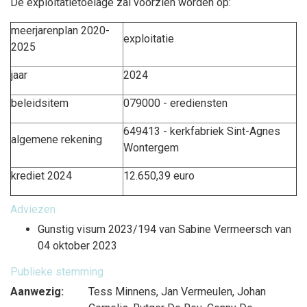
De exploitatietoelage zal voorzien worden op:
meerjarenplan 2020-
exploitatie
2025
jaar
2024
beleidsitem
079000 - erediensten
649413 - kerkfabriek Sint-Agnes
algemene rekening
Wontergem
krediet 2024
12.650,39 euro
Adviezen
Gunstig visum 2023/194 van Sabine Vermeersch van
04 oktober 2023
Publieke stemming
Aanwezig:
Tess Minnens
,
Jan Vermeulen
,
Johan