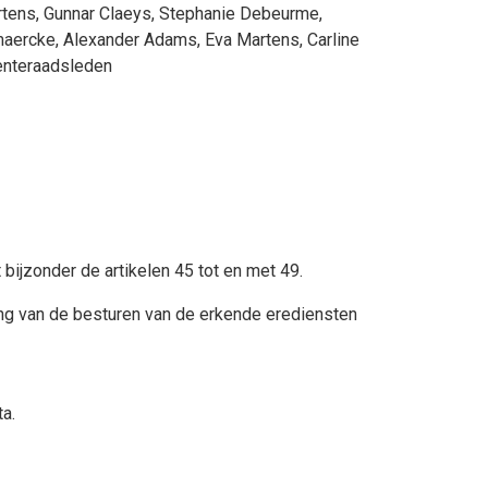
rtens
,
Gunnar Claeys
,
Stephanie Debeurme
,
maercke
,
Alexander Adams
,
Eva Martens
,
Carline
enteraadsleden
bijzonder de artikelen 45 tot en met 49.
g van de besturen van de erkende erediensten
a.