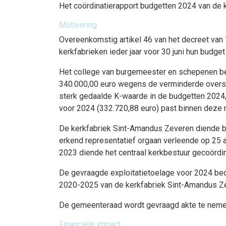
Het coördinatierapport budgetten 2024 van de 
Motivering
Overeenkomstig artikel 46 van het decreet van
kerkfabrieken ieder jaar voor 30 juni hun budge
Het college van burgemeester en schepenen bes
340.000,00 euro wegens de verminderde oversch
sterk gedaalde K-waarde in de budgetten 2024, 
voor 2024 (332.720,88 euro) past binnen deze 
De kerkfabriek Sint-Amandus Zeveren diende bi
erkend representatief orgaan verleende op 25 
2023 diende het centraal kerkbestuur gecoördin
De gevraagde exploitatietoelage voor 2024 bedr
2020-2025 van de kerkfabriek Sint-Amandus Z
De gemeenteraad wordt gevraagd akte te nemen
Financiële impact