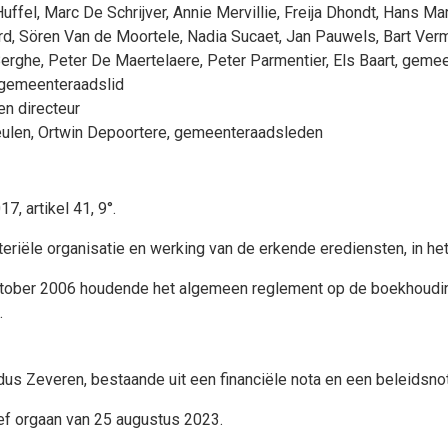
Huffel
,
Marc De Schrijver
,
Annie Mervillie
,
Freija Dhondt
,
Hans Ma
rd
,
Sören Van de Moortele
,
Nadia Sucaet
,
Jan Pauwels
,
Bart Ver
Berghe
,
Peter De Maertelaere
,
Peter Parmentier
,
Els Baart
, geme
gemeenteraadslid
en directeur
ulen
,
Ortwin Depoortere
, gemeenteraadsleden
, artikel 41, 9°.
riële organisatie en werking van de erkende erediensten, in het 
ktober 2006 houdende het algemeen reglement op de boekhoudin
.
us Zeveren, bestaande uit een financiële nota en een beleidsnot
ef orgaan van 25 augustus 2023.