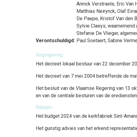
Annick Verstraete
,
Eric Van 
Matthias Neirynck
,
Olaf Evra
De Paepe
,
Kristof Van den 
Sylvie Claeys
, waarnemend 
Stefanie De Vlieger
, algeme
Verontschuldigd:
Paul Soetaert
,
Sabine Verme
Regelgeving
Het decreet lokaal bestuur van 22 december 2017
Het decreet van 7 mei 2004 betreffende de mate
Het besluit van de Vlaamse Regering van 13 o
en van de centrale besturen van de erediensten
Bijlagen
Het budget 2024 van de kerkfabriek Sint-Amand
Het gunstig advies van het erkend representati