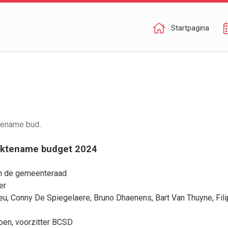
Startpagina
tename bud..
 aktename budget 2024
van de gemeenteraad
er
eu
,
Conny De Spiegelaere
,
Bruno Dhaenens
,
Bart Van Thuyne
,
Fil
pen, voorzitter BCSD