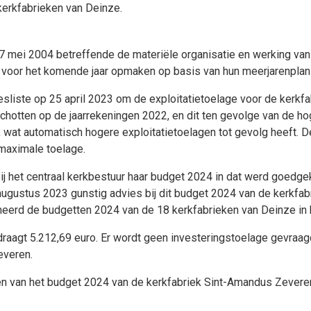
kerkfabrieken van Deinze.
 7 mei 2004 betreffende de materiële organisatie en werking va
t voor het komende jaar opmaken op basis van hun meerjarenplan e
liste op 25 april 2023 om de exploitatietoelage voor de kerkf
otten op de jaarrekeningen 2022, en dit ten gevolge van de hog
wat automatisch hogere exploitatietoelagen tot gevolg heeft. De
maximale toelage.
j het centraal kerkbestuur haar budget 2024 in dat werd goedgek
augustus 2023 gunstig advies bij dit budget 2024 van de kerkf
eerd de budgetten 2024 van de 18 kerkfabrieken van Deinze in b
aagt 5.212,69 euro. Er wordt geen investeringstoelage gevraagd.
everen.
 van het budget 2024 van de kerkfabriek Sint-Amandus Zevere