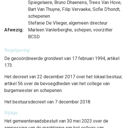
Spiegelaere
,
Bruno Dhaenens
,
Trees Van Hove
,
Bart Van Thuyne
,
Filip Vervaeke
,
Sofie D'hondt
,
schepenen
Stefanie De Vlieger
, algemeen directeur
Afwezig:
Marleen Vanlerberghe
, schepen, voorzitter
BCSD
Regelgeving
De gecoördineerde grondwet van 17 februari 1994, artikel
173.
Het decreet van 22 december 2017 over het lokaal bestuur,
artikel 56 over de bevoegdheden van het college van
burgemeester en schepenen.
Het bestuursdecreet van 7 december 2018.
Bijlage
Het gemeenteraadsbesluit van 30 mei 2023 over de
aanpassing van de machtiging aan het college van