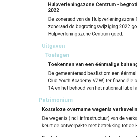
Hulpverleningszone Centrum - begrotin
2022
De zoneraad van de Hulpverleningszone C
zoneraad de begrotingswijziging 2022 goe
Hulpverleningszone Centrum goed.
Uitgaven
Toelagen
Toekennen van een éénmalige buiten
De gemeenteraad beslist om een éénmalig
Club Youth Academy VZW) ter financiële 
1A en het behoud van het nationaal label 
Patrimonium
Kosteloze overname wegenis verkavelin
De wegenis (incl. infrastructuur) van de v
keurt de ontwerpakte met betrekking tot de