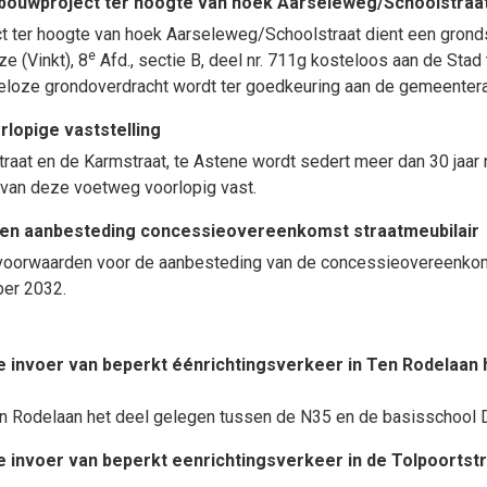
ouwproject ter hoogte van hoek Aarseleweg/Schoolstraa
ect ter hoogte van hoek Aarseleweg/Schoolstraat dient een gro
e
e (Vinkt), 8
Afd., sectie B, deel nr. 711g kosteloos aan de Stad
eloze grondoverdracht wordt ter goedkeuring aan de gemeenter
rlopige vaststelling
aat en de Karmstraat, te Astene wordt sedert meer dan 30 jaar n
 van deze voetweg voorlopig vast.
en aanbesteding concessieovereenkomst straatmeubilair
voorwaarden voor de aanbesteding van de concessieovereenkoms
ber 2032.
invoer van beperkt éénrichtingsverkeer in Ten Rodelaan 
Ten Rodelaan het deel gelegen tussen de N35 en de basisschool 
invoer van beperkt eenrichtingsverkeer in de Tolpoortstr