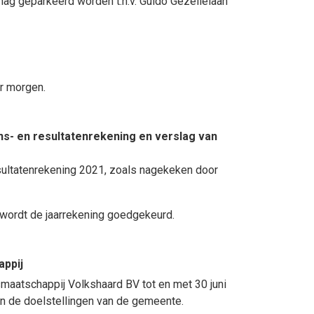
ag geparkeerd worden t.h.v. Guido Gezellelaan
r morgen.
s- en resultatenrekening en verslag van
esultatenrekening 2021, zoals nagekeken door
 wordt de jaarrekening goedgekeurd.
appij
maatschappij Volkshaard BV tot en met 30 juni
n de doelstellingen van de gemeente.