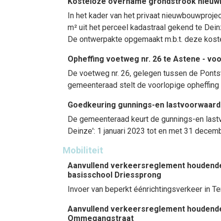
Kosteloze overname grondstrook nieuwb
In het kader van het privaat nieuwbouwproj
m² uit het perceel kadastraal gekend te Deinz
De ontwerpakte opgemaakt m.b.t. deze kost
Opheffing voetweg nr. 26 te Astene - voo
De voetweg nr. 26, gelegen tussen de Pontstr
gemeenteraad stelt de voorlopige opheffing
Goedkeuring gunnings-en lastvoorwaard
De gemeenteraad keurt de gunnings-en last
Deinze': 1 januari 2023 tot en met 31 decem
Mobiliteit
Aanvullend verkeersreglement houdende 
basisschool Driessprong
Invoer van beperkt éénrichtingsverkeer in 
Aanvullend verkeersreglement houdende 
Ommegangstraat