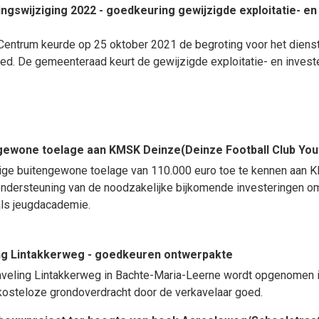
gswijziging 2022 - goedkeuring gewijzigde exploitatie- en 
entrum keurde op 25 oktober 2021 de begroting voor het dienst
d. De gemeenteraad keurt de gewijzigde exploitatie- en investe
gewone toelage aan KMSK Deinze(Deinze Football Club Yo
e buitengewone toelage van 110.000 euro toe te kennen aan KMS
ondersteuning van de noodzakelijke bijkomende investeringen om
als jeugdacademie.
g Lintakkerweg - goedkeuren ontwerpakte
erkaveling Lintakkerweg in Bachte-Maria-Leerne wordt opgenome
 kosteloze grondoverdracht door de verkavelaar goed.