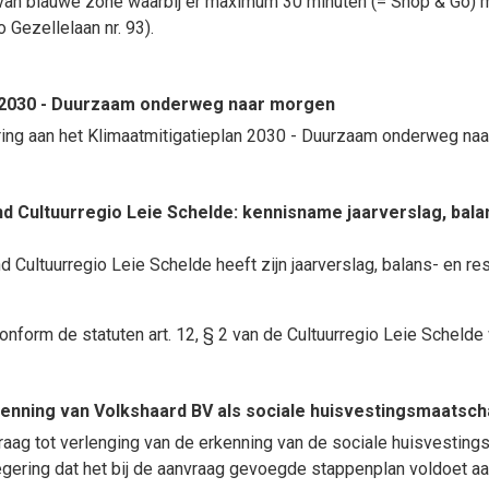
van blauwe zone waarbij er maximum 30 minuten (= Shop & Go) m
o Gezellelaan nr. 93).
n 2030 - Duurzaam onderweg naar morgen
ing aan het Klimaatmitigatieplan 2030 - Duurzaam onderweg naa
 Cultuurregio Leie Schelde: kennisname jaarverslag, balan
Cultuurregio Leie Schelde heeft zijn jaarverslag, balans- en r
form de statuten art. 12, § 2 van de Cultuurregio Leie Schelde
enning van Volkshaard BV als sociale huisvestingsmaatsch
ag tot verlenging van de erkenning van de sociale huisvestings
gering dat het bij de aanvraag gevoegde stappenplan voldoet aa