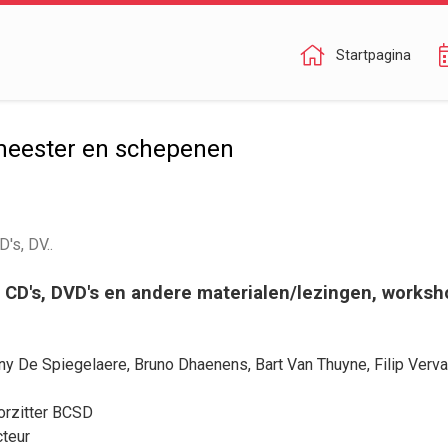
Startpagina
meester en schepenen
's, DV..
 CD's, DVD's en andere materialen/lezingen, workshop
ny De Spiegelaere
,
Bruno Dhaenens
,
Bart Van Thuyne
,
Filip Verv
orzitter BCSD
cteur