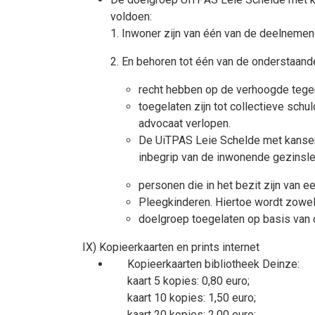
voldoen:
1. Inwoner zijn van één van de deelnemend
2. En behoren tot één van de onderstaand
recht hebben op de verhoogde teg
toegelaten zijn tot collectieve sch
advocaat verlopen.
De UiTPAS Leie Schelde met kansent
inbegrip van de inwonende gezinsled
personen die in het bezit zijn van e
Pleegkinderen. Hiertoe wordt zowe
doelgroep toegelaten op basis van 
IX) Kopieerkaarten en prints internet
Kopieerkaarten bibliotheek Deinze:
kaart 5 kopies: 0,80 euro;
kaart 10 kopies: 1,50 euro;
kaart 20 kopies: 2,00 euro;