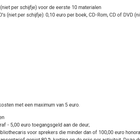
iet per schijfje) voor de eerste 10 materialen
 (niet per schijfje): 0,10 euro per boek, CD-Rom, CD of DVD (nie
alkosten met een maximum van 5 euro.
en
raf - 5,00 euro toegangsgeld aan de deur;
ibliothecaris voor sprekers die minder dan of 100,00 euro honor
sentarief geniet 80 % korting op de prijs per activiteit. Dez