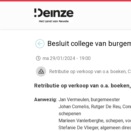
Terug
Besluit
college van burge
ma 29/01/2024 - 19:00
Retributie op verkoop van o.a. boeken, CD
Retributie op verkoop van o.a. boeken,
Aanwezig:
Jan Vermeulen
, burgemeester
Johan Cornelis
,
Rutger De Reu
,
Con
schepenen
Marleen Vanlerberghe
, schepen, vo
Stefanie De Vlieger
, algemeen dire