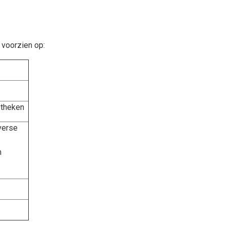
 voorzien op:
otheken
verse
n