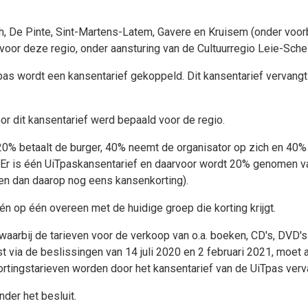
th, De Pinte, Sint-Martens-Latem, Gavere en Kruisem (onder voo
voor deze regio, onder aansturing van de Cultuurregio Leie-Sche
pas wordt een kansentarief gekoppeld. Dit kansentarief vervangt 
r dit kansentarief werd bepaald voor de regio.
 20% betaalt de burger, 40% neemt de organisator op zich en 40%
Er is één UiTpaskansentarief en daarvoor wordt 20% genomen van
g en dan daarop nog eens kansenkorting).
 op één overeen met de huidige groep die korting krijgt.
arbij de tarieven voor de verkoop van o.a. boeken, CD's, DVD's 
t via de beslissingen van 14 juli 2020 en 2 februari 2021, moet
ortingstarieven worden door het kansentarief van de UiTpas ver
der het besluit.