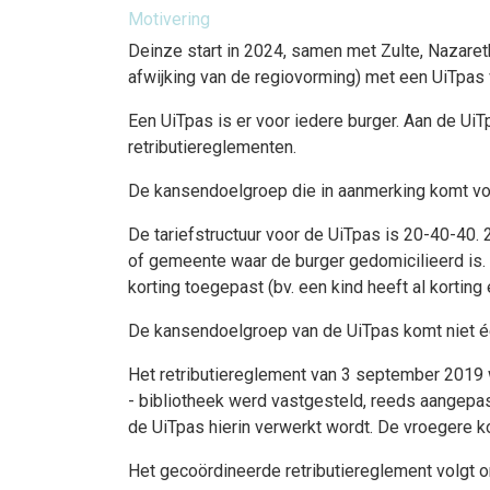
Motivering
Deinze start in 2024, samen met Zulte, Nazare
afwijking van de regiovorming) met een UiTpas 
Een UiTpas is er voor iedere burger. Aan de UiT
retributiereglementen.
De kansendoelgroep die in aanmerking komt voo
De tariefstructuur voor de UiTpas is 20-40-40.
of gemeente waar de burger gedomicilieerd is. 
korting toegepast (bv. een kind heeft al kortin
De kansendoelgroep van de UiTpas komt niet één
Het retributiereglement van 3 september 2019 wa
- bibliotheek werd vastgesteld, reeds aangepas
de UiTpas hierin verwerkt wordt. De vroegere k
Het gecoördineerde retributiereglement volgt on