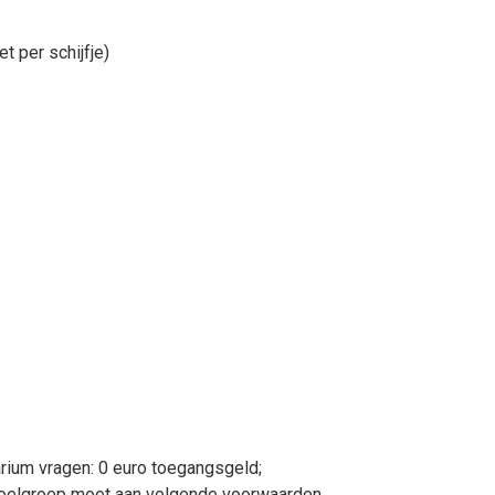
t per schijfje)
arium vragen: 0 euro toegangsgeld;
e doelgroep moet aan volgende voorwaarden