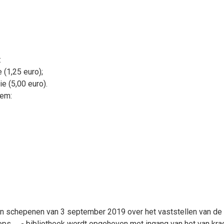
:
(1,25 euro);
 (5,00 euro).
gem:
n schepenen van 3 september 2019 over het vaststellen van de t
ps, ... - bibliotheek wordt opgeheven met ingang van het van kr